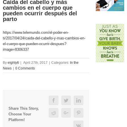
Caída del cabello y más
cambios en el cuerpo que
pueden ocurrir después del
parto
https://www.telemundo.com/el-poder-en-
ti/2017/04/24/caida-del-cabello-y-mas-cambios-en-
el-cuerpo-que-pueden-ocurrir-despues?
image=8306337
By
eighty6
|
April 27th, 2017
|
Categories:
In the
News
|
0 Comments
Facebook
Twitter
Linkedin
Share This Story,
Reddit
Google+
Pinterest
Choose Your
Platform!
Vk