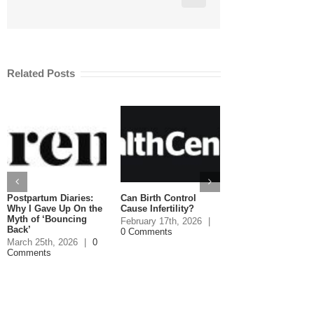
Related Posts
Postpartum Diaries:
Can Birth Control
Can You Eat Salm
Why I Gave Up On the
Cause Infertility?
While Pregnant?
Myth of ‘Bouncing
February 17th, 2026
|
January 20th, 2026
Back’
0 Comments
Comments
March 25th, 2026
|
0
Comments