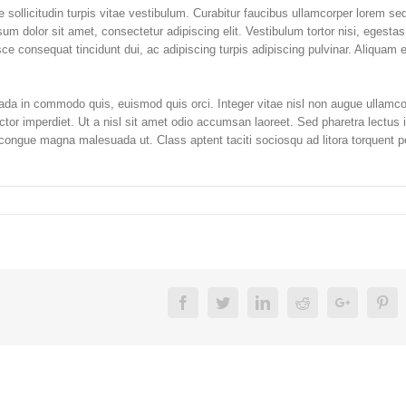
e sollicitudin turpis vitae vestibulum. Curabitur faucibus ullamcorper lorem se
um dolor sit amet, consectetur adipiscing elit. Vestibulum tortor nisi, egestas
ce consequat tincidunt dui, ac adipiscing turpis adipiscing pulvinar. Aliquam e
a in commodo quis, euismod quis orci. Integer vitae nisl non augue ullamco
uctor imperdiet. Ut a nisl sit amet odio accumsan laoreet. Sed pharetra lectus 
d congue magna malesuada ut. Class aptent taciti sociosqu ad litora torquent p
Facebook
Twitter
Linkedin
Reddit
Google+
Pin