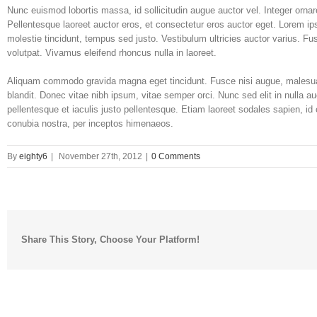
Nunc euismod lobortis massa, id sollicitudin augue auctor vel. Integer ornar
Pellentesque laoreet auctor eros, et consectetur eros auctor eget. Lorem ips
molestie tincidunt, tempus sed justo. Vestibulum ultricies auctor varius. Fus
volutpat. Vivamus eleifend rhoncus nulla in laoreet.
Aliquam commodo gravida magna eget tincidunt. Fusce nisi augue, malesuad
blandit. Donec vitae nibh ipsum, vitae semper orci. Nunc sed elit in nulla a
pellentesque et iaculis justo pellentesque. Etiam laoreet sodales sapien, i
conubia nostra, per inceptos himenaeos.
By
eighty6
|
November 27th, 2012
|
0 Comments
Share This Story, Choose Your Platform!