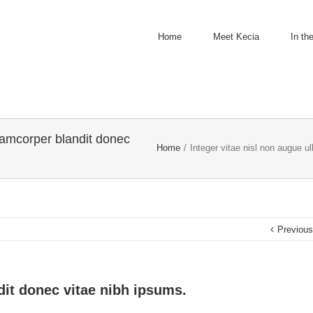
Home
Meet Kecia
In th
llamcorper blandit donec
Home
/
Integer vitae nisl non augue u
Previou
dit donec vitae nibh ipsums.