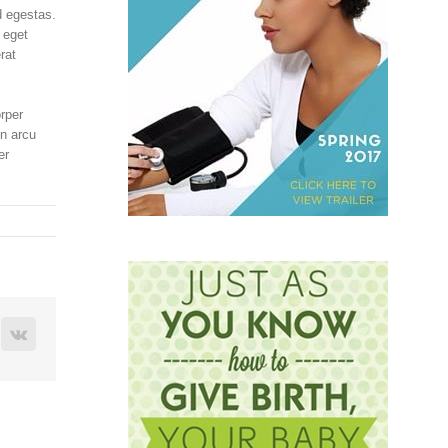
d egestas.
 eget
rat
rper
in arcu
er
terest
Vk